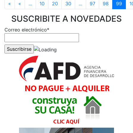
«
«
...
10
20
30
...
97
98
99
1
SUSCRIBITE A NOVEDADES
Correo electrónico*