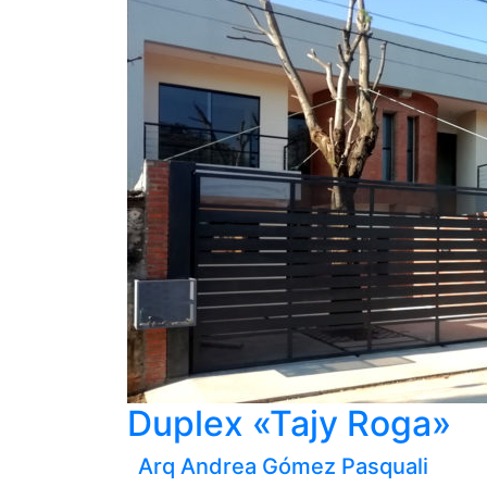
Duplex «Tajy Roga»
Arq Andrea Gómez Pasquali