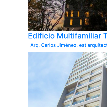
Edificio Multifamiliar
Arq. Carlos Jiménez
,
est arquitec