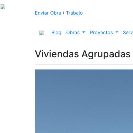
Enviar Obra
/
Trabajo
(current)
Blog
Obras
Proyectos
Serv
Viviendas Agrupadas