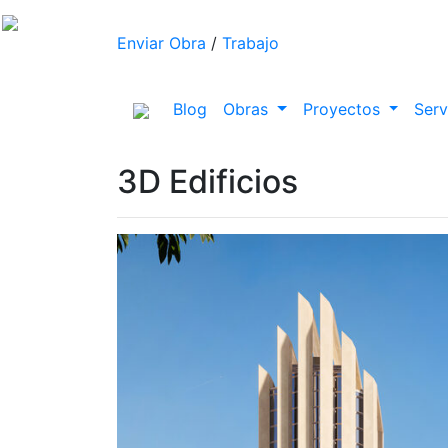
Enviar Obra
/
Trabajo
(current)
Blog
Obras
Proyectos
Serv
3D Edificios