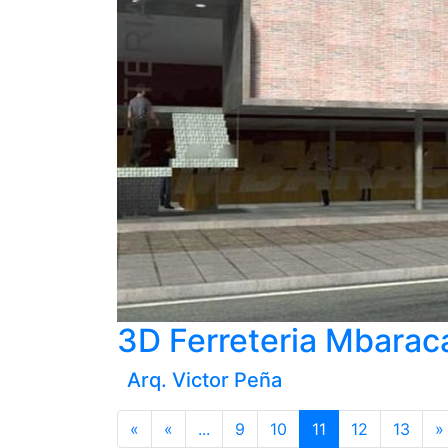
3D Ferreteria Mbarac
Arq. Victor Peña
«
«
...
9
10
11
12
13
»