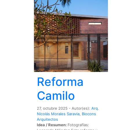
Reforma
Camilo
27, octubre 2025 - Autor(es):
Arq.
Nicolás Morales Saravia
,
Biocons
Arquitectos
Idea / Resumen:
Fotografías: