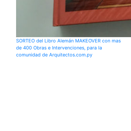
SORTEO del Libro Alemán MAKEOVER con mas
de 400 Obras e Intervenciones, para la
comunidad de Arquitectos.com.py