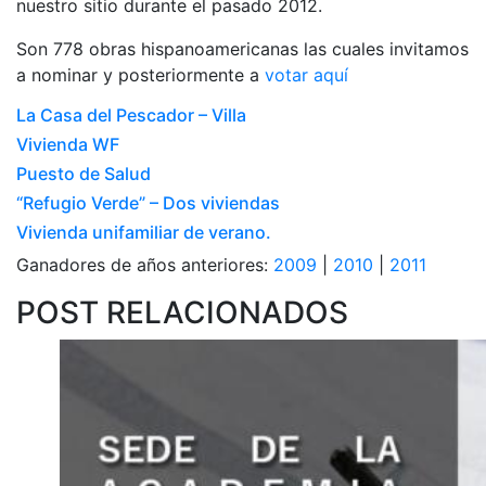
nuestro sitio durante el pasado 2012.
Son 778 obras hispanoamericanas las cuales invitamos
a nominar y posteriormente a
votar aquí
La Casa del Pescador – Villa
Vivienda WF
Puesto de Salud
“Refugio Verde” – Dos viviendas
Vivienda unifamiliar de verano.
Ganadores de años anteriores:
2009
|
2010
|
2011
POST RELACIONADOS