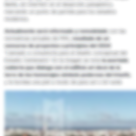
Batlle, sin interferir en el desarrollo paisajístico,
marcando un punto de partida para los estadios
modernos.
Actualmente será reformado y remodelado
con las
normativas actuales de FIFA,
resultado de un
concurso de proyectos a principios del 2024
“Llamado a consultoría para el diseño conceptual del
Estadio Centenario”. En la imagen se nota
la acertada
cubierta que dialoga con el edificio art decó de la
torre de los homenajes símbolo poderoso del triunfo
,
y le bordea una piel a modo de para sol o bri-solei.