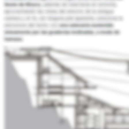
Souto de Moura,
además de insertarse en armonía,
aprovechando las vistas del entorno de la antigua
cantera y el río, sin ninguna piel aparente, soluciona la
estructura del techo con
una catenaria sostenida
únicamente por las graderías inclinadas, a modo de
hamaca.