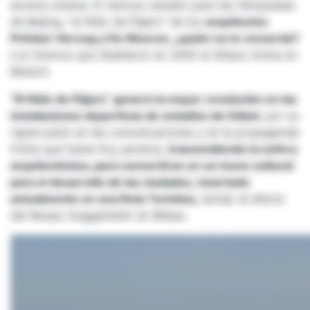
escena urbana
.
El famoso estadio para las Olimpiadas
de Beijing, “el Nido de Pájaro” de los
arquitectos
Pritzker Herzog y De Meuron, ¿quién no lo recuerda?
Los mismos que diseñaron en 2005 el Allianz Arena en
Múnich.
“El Nido de Pájaro” generó la mayor revolución en las
instalaciones deportivas de estadios de fútbol
, por su
repercusión en las comunicaciones y en la propaganda
China que hasta hoy perdura,
trascendiendo la esfera
arquitectónica, para convertirse en un ícono cultural
para el desarrollo de las ciudades,
insertado
actualmente en una Ruta Turística
, similar al efecto
del Museo Guggenheim en Bilbao.