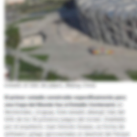
Estadio el nido de pájaro, Beijing China
El primer estadio construido específicamente para
una Copa del Mundo fue el Estadio Centenario
en
Montevideo, Uruguay. Este estadio albergó más del
50% de los 18 primeros juegos del torneo. Diseñado
por el arquitecto Juan Antonio Scasso, su forma de
anfiteatro griego aprovechaba un desnivel del Parque