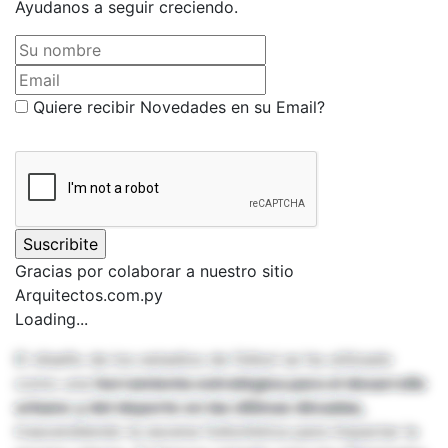
Ayudanos a seguir creciendo.
Su nombre
Email
Quiere recibir Novedades en su Email?
Gracias por colaborar a nuestro sitio
Arquitectos.com.py
Loading...
El diseño de los estadios de fútbol se ha utilizado
como una
herramienta estratégica para el desarrollo
urbano
y del deporte en las últimas décadas,
trascendiendo la escena futbolística para impactar la