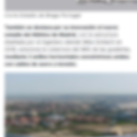
Corte Estadio de Braga Portugal
También se destaca por su innovación el nuevo
estadio del Atlético de Madrid
, con la estructura
diseñada por el ingeniero alemán Mike Schlaich en
2018, soluciona la cobertura del 98% de las graderías,
mediante 2 anillos horizontales concéntricos unidos
con cables de acero a tensión.