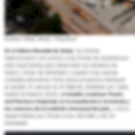
Estadio Natal, Brasil / Populous
En el último Mundial de Qatar,
los emires
seleccionaron con acierto a las firmas de arquitectura
más importantes para desarrollar los estadios de
fútbol y dotar de identidad y orgullo a las nuevas
ciudades petroleras. Entre estos proyectos destacan
el estadio Al Janoub en Al Wakrah, diseñado por Zaha
Hadid Architects (ZHA), e
l estadio Lusail por Foster
and Partners
inspirado en la arquitectura vernácula y
los cuencos de la tradición artesanal del país
,
y otros
desarrollados por firmas como AECOM y Dar Al-
Handasah.