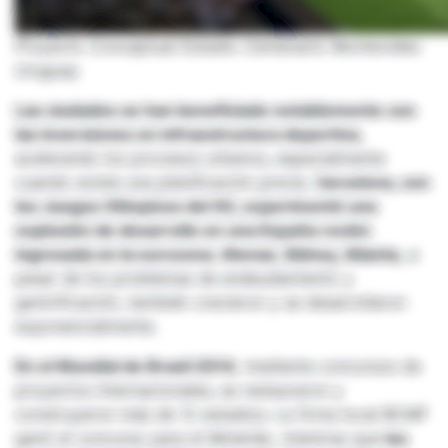
Proyecto Conceptual Estadio Centenario Montevideo
Uruguay
Las ciudades se han beneficiado notablemente con
las inversiones en infraestructura deportiva
,
acelerando los procesos urbanos, especialmente
cuando existe una planificación previa. B
arcelona, con
los Juegos Olímpicos del 92, experimentó una
explosión de desarrollo en una España recién
ingresada en la eurozona. Atenas, Sídney, Atlanta,
a
pesar de los problemas de endeudamiento y
gentrificación, también crecieron y se desarrollaron
exponencialmente.
En el Mundial de Brasil 2014
, mediante concursos de
proyectos internacionales, se restauraron y
construyeron más de 12 estadios. La firma local BCMF
ganó el concurso para el Mineirão, mientras que
los