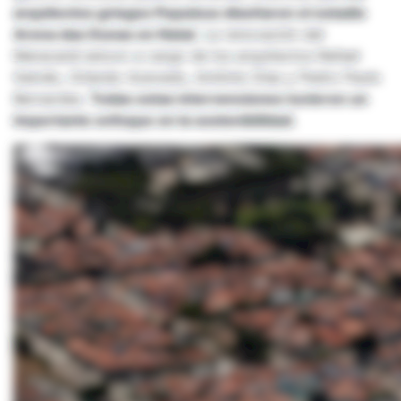
arquitectos griegos Populous diseñaron el estadio
Arena das Dunas en Natal.
La renovación del
Maracaná estuvo a cargo de los arquitectos Rafael
Galvão, Orlando Azevedo, Antônio Días y Pedro Paulo
Bernardes.
Todas estas intervenciones tuvieron un
importante enfoque en la sostenibilidad.