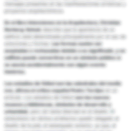
mensajes presentes en las manifestaciones artísticas y
proyectos arquitectónicos.
En el libro Intenciones en la Arquitectura, Christian
Norberg-Schulz
describe que la apariencia de un
edificio está determinada principalmente por el uso de
soluciones y formas.
Las formas suelen ser
aceptadas o rechazadas debido a su significado, y un
edificio puede convertirse en un símbolo público si
se asocia accidentalmente con algún evento
histórico.
Los estadios de fútbol son las catedrales del medio
evo, afirma el crítico español Pedro Torrijos
en un
artículo. Los estadios de fútbol
son los nuevos
museos y bibliotecas, símbolos de desarrollo y
urbanidad,
pero sin tanta libertad en el diseño. El
simbolismo en dichos artefactos quedó relegado al
diseño de la piel, al estampado exterior, ya que, al