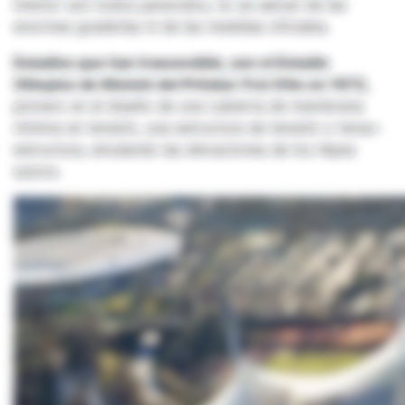
interior son todos parecidos, no se salvan de las
enormes graderías ni de las medidas oficiales.
Estadios que han trascendido, son el Estadio
Olímpico de Múnich del Pritzker Frei Otto en 1972,
pionero en el diseño de una cubierta de membrana
mínima en tensión, una estructura de tensión o tenso-
estructura, emulando las elevaciones de los Alpes
suizos.