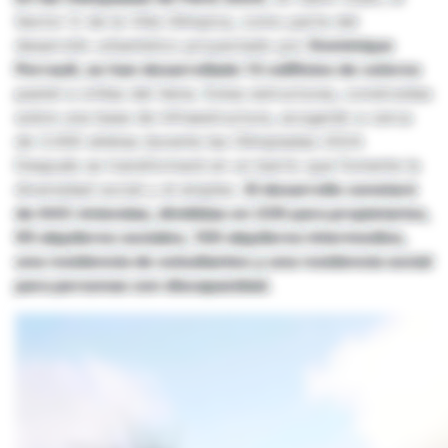
Sector D de la Villa Olímpica, como parte del
desarrollo urbanístico proyectado por
Dominique
Perrault, se han desarrollado 13 edificios de colores
pastel a orillas del Sena. Estas estructuras, construidas
sobre una base de infraestructura, acogerán a cerca
de 3.000 atletas durante las Olimpiadas 2024.
Después se transformará en un barrio que fomente la
diversidad social y el empleo.
El desarrollo constará
de 643 viviendas, divididas en 239 para propietarios,
95 alquileres sociales, 100 alquileres intermedios,
una residencia de estudiantes y una residencia social
para personas con discapacidad.