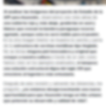
Al analizar las imágenes del proyecto de Estadio de la
APF para Asunción,
observamos una vista aérea de
una cubierta roja y, más abajo, graderías en azul y
blanco que evocan la bandera paraguaya recurso
agotado, aunque esta no será visible para el peatón
.
En la otra imagen interior se muestra la cancha y parte
de la
estructura de cerchas metálicas tipo tinglado
.
No se divisa
ninguna piel innovadora y original que
evoque a nuestra cultura
a través de un velo como
hemos visto en los ejemplos analizados,
ni tampoco
una solución estructural digna del siglo XXI que
emocione al ingeniero más entusiasta
.
Después de esta revisión y salvando las distancias, me
pregunto,
¿no estamos desaprovechando una nueva
oportunidad para que Asunción tenga un hito urbano
que potencie su desarrollo y calidad de vida?.