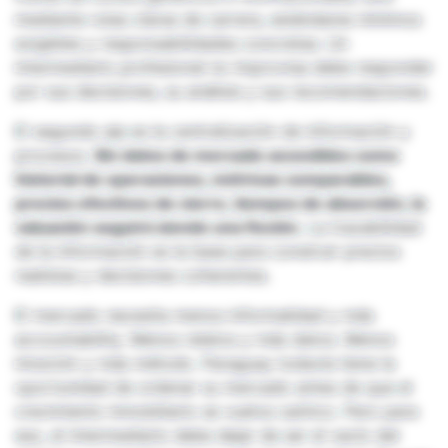
mediante rutas claras de carrera, estándares mínimos
exigibles y responsabilidades concretas. Un
intermediario profesional no improvisa debe responder
por sus decisiones, su análisis y sus recomendaciones.
El segundo eje es la centralización de información y
procesos.
Sin datos de mercado accesibles como
historial de operaciones, métricas comparables,
precios efectivos de cierre, tiempos de absorción, la
valuación seguirá siendo una ficción.
La trazabilidad
de la información es la base para construir precios
realistas y decisiones coherentes.
El mercado necesita menos informalidad y más
accountability. Menos relatos y más datos. Menos
intuición y más método. Paraguay todavía tiene la
oportunidad de ordenar su mercado antes de que el
crecimiento inmobiliario se vuelva caótico. Pero para
eso, el intermediario debe dejar de ser el vacío del