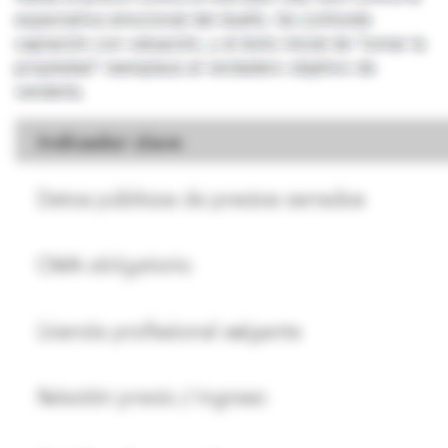
expectativa emocional del dueño. Se confunde
captación con valuación, y el éxito inicial de “tomar la
propiedad” reemplaza al verdadero objetivo de
venderla.