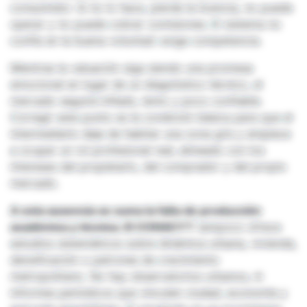
consumidor. Si no lo hace, pierde la licencia, no puede
operar y no puede cobrar comisiones. El sistema no
confía en la buena voluntad: exige competencia.
Mientras la valuación siga siendo una promesa
emocional en lugar de un diagnóstico técnico, el
mercado seguirá inflado, lento y poco confiable.
Corregir este punto es la condición básica para que el
intermediario deje de habitar una zona gris y empiece
a ocupar un rol profesional real, alineado con los
intereses del propietario, del comprador y del propio
mercado.
A esta ausencia se suma la falta de producción
académica y técnica. El CONACYT
tampoco ofrece
estudios sistemáticos sobre dinámica urbana, vivienda,
densificación o patrones de crecimiento
metropolitano. No hay observatorios urbanos, ni
informes periódicos que vinculen ciudad, economía y