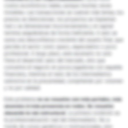
costos económicos reales, aunque muchas veces
invisibles. Las transacciones se vuelven más lentas, los
precios se distorsionan, los proyectos se implantan
mal o se dimensionan incorrectamente y el capital
termina asignándose de forma ineficiente. A esto se
suma una desconfianza creciente del usuario final, que
percibe al sector como opaco, especulativo o poco
profesional. A largo plazo, este escenario no solo
frena el desarrollo sano del mercado, sino que
concentra el negocio en pocos jugadores con espalda
financiera, mientras el resto de los intermediarios
sobrevive en la precariedad, compitiendo por volumen
y no por calidad.
Este problema
no se resuelve con más portales, más
anuncios ni más presencia en redes. Se resuelve
atacando la raíz estructural
. La primera condición es
la profesionalización real del intermediario. No a
través de cursos genéricos o motivacionales, sino