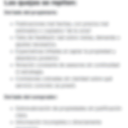
Las quejas se repiten:
Del lado del propietario:
Publicaciones mal hechas, con precios mal
estimados o copiados “de la zona”.
Falta de feedback real sobre visitas, demanda o
ajustes necesarios.
Expectativas infladas al captar la propiedad y
abandono posterior.
Rotación constante de asesores sin continuidad
ni estrategia.
Comisiones cobradas sin claridad sobre qué
servicio concreto se prestó.
Del lado del comprador:
Sobrevaloración de propiedades sin justificación
clara.
Información incompleta o directamente