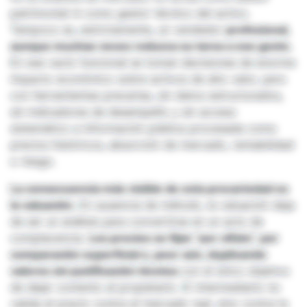
patrimonial ni como gestor técnico del activo.
Tampoco es, estrictamente, un vendedor
profesional,
aunque muchas veces reduzca su tarea a ese gesto.
En ese vacío funcional se toman decisiones de enorme
impacto económico sobre activos de alto valor, pero
con herramientas precarias, sin datos estructurados,
sin indicadores de desempeño y sin acceso
sistemático a información pública procesada como
precios históricos, absorción de mercado, rentabilidad
o riesgo.
La consecuencia más visible de esta precariedad es
la valuación.
En ausencia de método, la valuación deja
de ser un análisis para convertirse en un acto de
complacencia.
Los precios se fijan “por olfato”, por
comparación superficial o, peor aún, duplicando
valores sin justificación técnica
con el único objetivo
de dejar contento al propietario. El intermediario no
valida el precio contra el mercado real, sino contra la