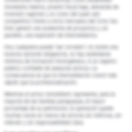
monetaria relativa, presión fiscal baja, demanda de
inversión regional y un costo del suelo aún
competitivo frente a otros mercados del Cono Sur.
Esto generó una avalancha de proyectos y, en
paralelo, una explosión de intermediarios.
Hoy cualquiera puede “ser corredor”, no existe una
licencia nacional obligatoria, no hay estándares
mínimos de formación homogéneos, ni un registro
público confiable de asesores activos. La
consecuencia es que la intermediación creció más
rápido que la profesionalización.
Mientras el activo inmobiliario representa, para la
mayoría de las familias paraguayas, el mayor
porcentaje de su patrimonio, la operación queda
muchas veces en manos de actores sin métricas, sin
método y sin responsabilidad clara.