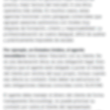
precios, mejor lectura del mercado ni una ética
operativa más sólida. En muchos casos, estas
agencias funcionan como paraguas comerciales que
agrupan asesores autónomos con niveles muy
dispares de formación, criterio y responsabilidad. La
profesionalización se vuelve desigual, difícil de auditar
y prácticamente imposible de escalar.
Por ejemplo, en Estados Unidos, el agente
inmobiliario
tiene deber fiduciario con su cliente. No
es una declaración ética: es una obligación legal. Esto
implica que el agente está obligado a poner el interés
del cliente por encima del suyo propio, incluso cuando
eso afecta su comisión. Este deber se estructura en
seis obligaciones clásicas conocidas como ALDCOM.
El agente debe manejar el dinero del cliente de forma
transparente (Accounting), no puede priorizar su
comisión por sobre el interés del representado