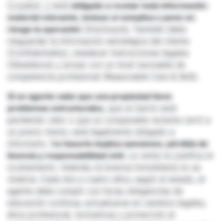
(Loyalty), y está
obligado a revelar toda información
material relevante, incluso si complica o pone en
riesgo la operación
(Disclosure). También debe
resguardar la información estratégica del cliente
(Confidentiality), obedecer instrucciones legales
(Obedience) y actuar con un nivel razonable de
competencia profesional (Reasonable Care & Skill).
Si un agente sabe que una propiedad tiene
problemas estructurales,
que un barrio está
perdiendo valor o que un comparable reciente cerró a
un precio menor, está legalmente obligado a
informarlo. N
o hacerlo implica sanciones, pérdida de
licencia y responsabilidad civil.
La venta no justifica el
ocultamiento. Además, la licencia inmobiliaria no es
vitalicia. Cada dos a cuatro años, según el estado, el
agente debe cumplir con horas obligatorias de
educación continua, actualizarse en cambios legales,
ética profesional, normativas y protección al