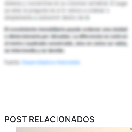
sistema y convertirse en su columna vertebral. El auge
ya está, la pregunta es si lo vamos a ordenar o
simplemente a sobrevivir dentro de él.
El crecimiento inmobiliario puede ordenar una ciudad
o distorsionarla por décadas. La diferencia no está en
el metro cuadrado construido, sino en cómo se valúa,
se intermedia y se decide.
Fuente:
Desarrolladora Intermedia
POST RELACIONADOS