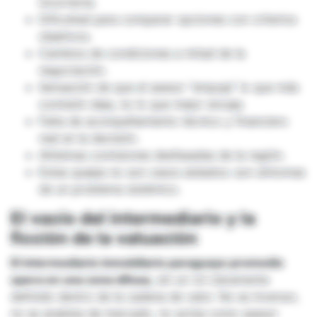
incorrecta.
Dificultad para comparar opciones con criterios
objetivos.
Cambios de condiciones a mitad de la
negociación.
Sensación de que el asesor “empuja” lo que más
comisión deja, no lo que mejor encaja.
Falta de acompañamiento técnico y financiero
real en la decisión.
Altísimas comisiones desfasadas de la región.
Estas quejas no son casos aislados: son síntomas
de un problema sistémico.
El vacío del intermediario y la
ficción de la valuación
El intermediario inmobiliario paraguayo promedio
opera en una zona difusa,
sin un rol claramente
definido dentro de la cadena de valor. No es inversor,
no es analista de mercado, no actúa como asesor