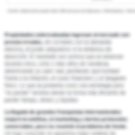
Propiedades sobrevaluadas ingresan al mercado con
precios irreales,
sin correlato con la demanda
efectiva, el poder adquisitivo ni la dinámica de
absorción. El resultado son activos que se estancan
durante cinco, ocho o diez años sin venderse,
deteriorando su valor real, perdiendo oportunidad
frente a la inflación, el costo financiero y el desgaste
físico. Lo que se presenta como una estrategia para
“no perder” termina siendo la forma más eficiente de
perder tiempo, dinero y liquidez.
La llegada de grandes franquicias internacionales
mejoró la estética, el marketing y ciertos protocolos
comerciales, pero no resolvió el problema de fondo.
Un logo conocido no garantiza mejor análisis de