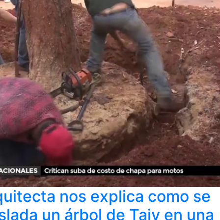
quitecta nos explica como se
slada un árbol de Tajy en una