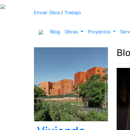
Enviar Obra
/
Trabajo
(current)
Blog
Obras
Proyectos
Serv
Bl