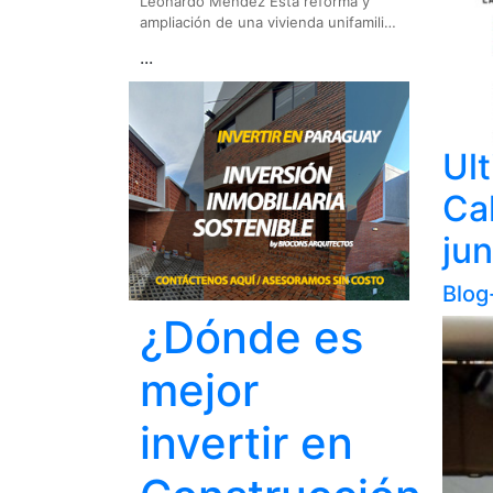
Leonardo Méndez Esta reforma y
ampliación de una vivienda unifamili…
...
Ult
Cal
jun
Blog
¿Dónde es
mejor
invertir en