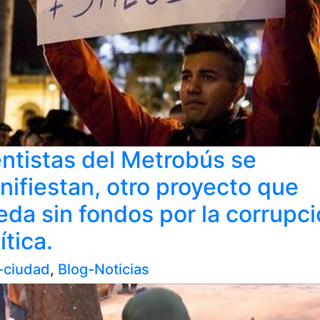
entistas del Metrobús se
nifiestan, otro proyecto que
eda sin fondos por la corrupc
ítica.
-ciudad
,
Blog-Noticias