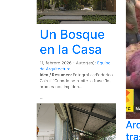
Un Bosque
en la Casa
11, febrero 2026 - Autor(es):
Equipo
de Arquitectura
Idea / Resumen:
Fotografías:Federico
Cairoli "Cuando se repite la frase 'los
árboles nos impiden…
...
Ar
tra