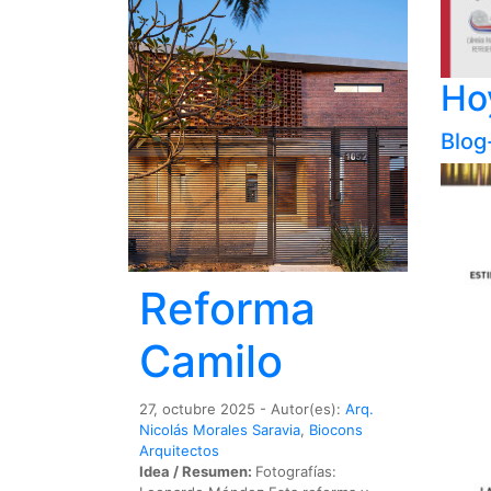
Hoy
Blog
Reforma
Camilo
27, octubre 2025 - Autor(es):
Arq.
Nicolás Morales Saravia
,
Biocons
Arquitectos
Idea / Resumen:
Fotografías: