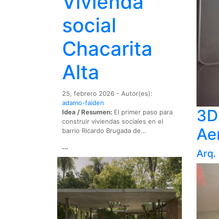
Vivienda
social
Chacarita
Alta
25, febrero 2026 - Autor(es):
adamo-faiden
3D
Idea / Resumen:
El primer paso para
construir viviendas sociales en el
Aer
barrio Ricardo Brugada de…
...
Arq.