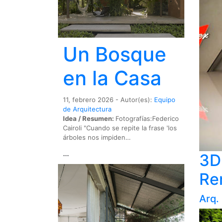
Un Bosque
en la Casa
11, febrero 2026 - Autor(es):
Equipo
de Arquitectura
Idea / Resumen:
Fotografías:Federico
Cairoli "Cuando se repite la frase 'los
árboles nos impiden…
...
3D 
Re
Arq.