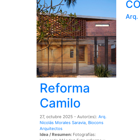
CO
Arq.
Reforma
Camilo
27, octubre 2025 - Autor(es):
Arq.
Nicolás Morales Saravia
,
Biocons
Arquitectos
Idea / Resumen:
Fotografías: