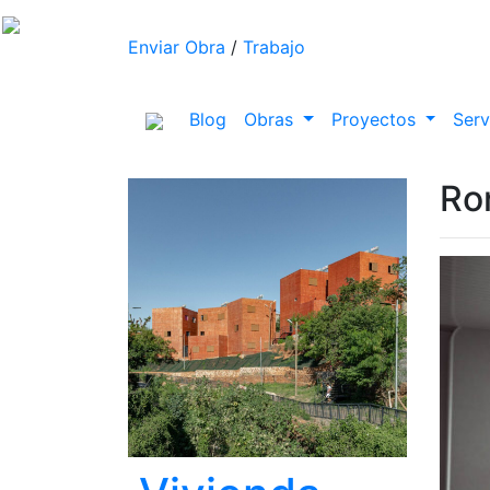
Enviar Obra
/
Trabajo
(current)
Blog
Obras
Proyectos
Serv
Ro