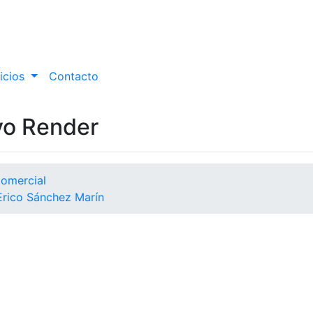
icios
Contacto
yo Render
Comercial
rico Sánchez Marín