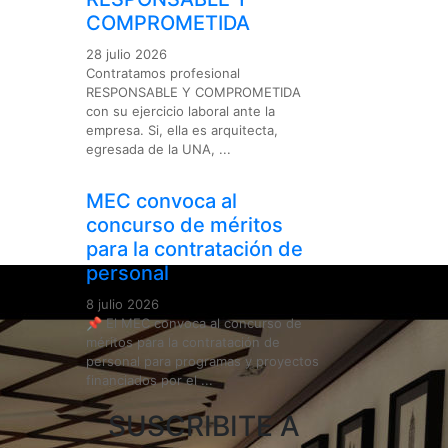
COMPROMETIDA
28 julio 2026
Contratamos profesional
RESPONSABLE Y COMPROMETIDA
con su ejercicio laboral ante la
empresa. Si, ella es arquitecta,
egresada de la UNA, ...
MEC convoca al
concurso de méritos
para la contratación de
personal
8 julio 2026
📌 El MEC convoca al concurso de
méritos para la contratación de
personal para programas y proyectos
financiados por el ...
SUSCRIBITE A