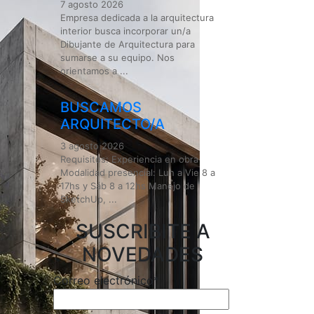
7 agosto 2026
Empresa dedicada a la arquitectura
interior busca incorporar un/a
Dibujante de Arquitectura para
sumarse a su equipo. Nos
orientamos a ...
BUSCAMOS
ARQUITECTO/A
3 agosto 2026
Requisitos: Experiencia en obra
Modalidad presencial: Lun a Vie 8 a
17hs y Sáb 8 a 12hs Manejo de
SketchUp, ...
SUSCRIBITE A
NOVEDADES
Correo electrónico*