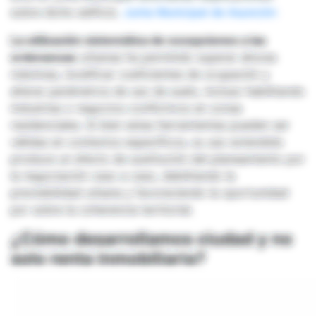
sobre dicho edificio.
Junta Municipal de Asunción
La utilización sistemática de excepciones a las
ordenanzas
urbanas ha permitido superar alturas
máximas, modificar coeficientes de ocupación y
alterar parámetros de uso de suelo, incluso habilitando
industrias o negocios conflictivos en zonas
residenciales. Si bien estas herramientas pueden ser
válidas en contextos específicos, su uso extendido
produce un efecto de sustitución del planeamiento por
la negociación caso a caso, debilitando la
previsibilidad urbana y favoreciendo la oportunidad
por sobre la coherencia territorial.
¿Cómo desarrollamos ciudad y no
solo renta inmobiliaria?