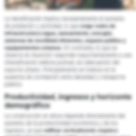
La densificación implica necesariamente el aumento
de población y actividad, lo que
exige redes de
infraestructura (agua, saneamiento, energía),
sistemas de movilidad eficientes, espacio público y
equipamientos urbanos.
En contraste, lo que se
observa en Asunción responde mayoritariamente a una
intensificación edilicia puntual, sin adecuación del
soporte urbano. Principalmente se traduce en la
ausencia de correlación entre densidad y transporte
público.
Productividad, ingresos y horizonte
demográfico
La construcción en altura depende directamente del
aumento de la productividad económica y de los
ingresos, ya que
edificar verticalmente requiere