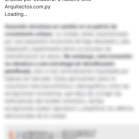
Arquitectos.com.py
Loading...
Asunción atraviesa un cambio en su patrón de
crecimiento urbano.
La ciudad, antes caracterizada
por una expansión horizontal de baja densidad y alta
dispersión, experimenta ahora un proceso de
intensificación en altura.
Sin embargo, esta transición
no obedece a una estrategia de densificación
planificada,
sino a una verticalización impulsada por
lógicas de mercado. Estas aprovechan tanto la
coyuntura macroeconómica y demográfica como las
excepciones normativas, que lejos de corregir las
ineficiencias del modelo extensivo, dichas
excepciones suelen reproducir y amplificar los déficits
estructurales de la ciudad.