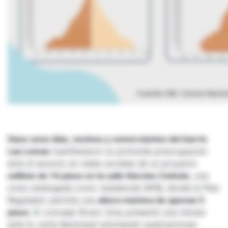
Hace unos días, vecinos y comerciantes del barrio
Las Lomas
manifestaron su profunda preocupación
ante el anuncio en redes sociales de un proyecto
edilicio de 14 pisos en la calle Narciso Colmán,
una
zona catalogada como residencial AR1B, donde el Plan
Regulador permite una
altura máxima de apenas 5
pisos
. El concejal Álvaro Grau presentó una minuta
ante la Junta Municipal solicitando explicaciones