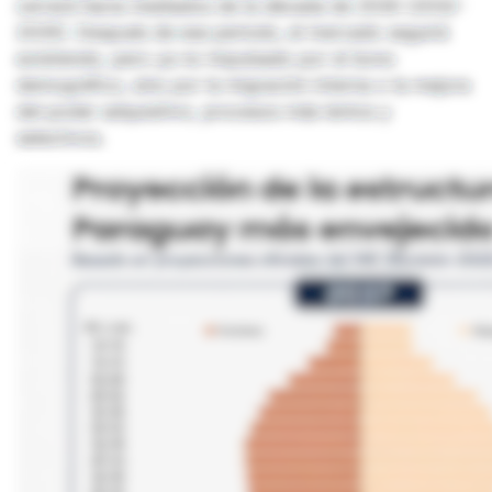
cerrará hacia mediados de la década de 2030 (2032-
2035). Después de ese periodo, el mercado seguirá
existiendo, pero ya no impulsado por el bono
demográfico, sino por la migración interna o la mejora
del poder adquisitivo, procesos más lentos y
selectivos.