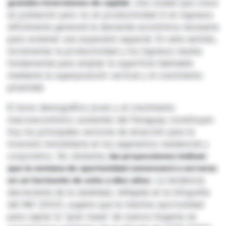
grandes inversiones de capital.
Una ciudad que crece
en población pero no en productividad ni en ingresos
difícilmente generará la demanda económica necesaria
para sostener una expansión espacial. En este sentido,
incrementar la productividad y los ingresos resulta
fundamental para ampliar la superficie habitable
mediante la superposición vertical y el crecimiento
piramidal.
El bono demográfico joven y el crecimiento
macroeconómico sostenido del Paraguay constituyen
hoy los principales vectores de atracción para la
inversión inmobiliaria en los segmentos residencial y
corporativo. No obstante,
las proyecciones indican
que la ventana de oportunidad comenzará a cerrarse
en un horizonte de ocho a diez años.
La tendencia
decreciente de la natalidad, reflejada en la infografía
del INE (2022), sugiere que la máxima oportunidad
para captar la “gran masa” de nuevos hogares se