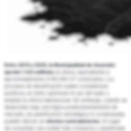
Entre 2015 y 2025, la Municipalidad de Asunción
aprobó 1.123 edificios
en altura, equivalentes a
aproximadamente 4.792.000 m² construidos. Los
procesos de densificación suelen considerarse
positivos, en tanto optimizan el uso del suelo y
amplían la oferta habitacional. Sin embargo, cuando se
desarrollan bajo una lógica predominantemente de
mercado, sin planificación estratégica ni consensuada,
pueden derivar en
efectos contradictorios
. En lugar
de consolidar una ciudad más compacta y equilibrada,