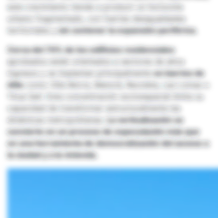
este crecimiento tiende a producir un horizonte
urbano fragmentado, con fuertes desigualdades
territoriales y
sin contener la expansión periférica.
Cerca del 70% de los edificios residenciales
aprobados están orientados a sectores de altos
ingresos y se implantan principalmente
en barrios de
élite
como Villa Morra, Manorá, Recoleta, Las Lomas o
Ykua Satí. Esta concentración socioespacial limita su
capacidad de transformar estructuralmente las
dinámicas metropolitanas.
La verticalización se
convierte en un proceso de especulación más que
en una herramienta de democratización del acceso a
la ciudad y a la vivienda.