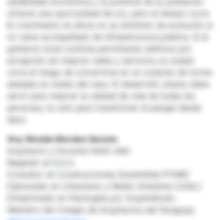
estabilidad económica y la juventud de su población
ofrecen una oportunidad de oro, pero el tiempo corre.
El crecimiento en altura no es sinónimo de evolución si
no viene acompañado de infraestructura pública. Si el
gobierno local continúa permitiendo edificios por
excepción sin mejorar calles y servicios, la ciudad
corre el riesgo de convertirse en un conjunto de torres
aisladas en medio del caos. El desarrollo urbano debe
servir para mejorar la calidad de vida de todas las
personas, no solo para transformar el paisaje desde
lejos.
Arq. Nicolás Morales Saravia
Arquitecto y Docente FADA UNA
Magister en E.S.U.
Consultor en Construcciones Sostenibles PYGBC
Diplomado en Urbanismo y Medio Ambiente (USAL)
Dimplomado en Patologías por Arquimétodo.
Miembro del Colegio de Arquitectos del Paraguay.