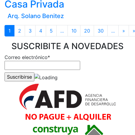
Casa Privada
Arq. Solano Benitez
1
2
3
4
5
...
10
20
30
...
»
SUSCRIBITE A NOVEDADES
Correo electrónico*