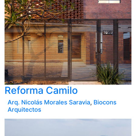
Reforma Camilo
Arq. Nicolás Morales Saravia
,
Biocons
Arquitectos