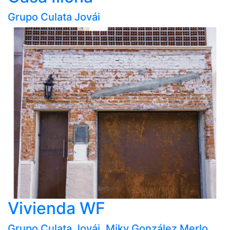
Grupo Culata Jovái
Vivienda WF
Grupo Culata Jovái
,
Miky González Merlo