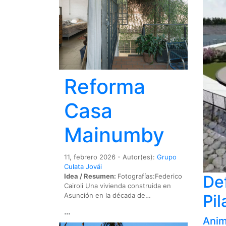
Reforma
Casa
Mainumby
11, febrero 2026 - Autor(es):
Grupo
Culata Jovái
De
Idea / Resumen:
Fotografías:Federico
Cairoli Una vivienda construida en
Pil
Asunción en la década de…
...
Anim