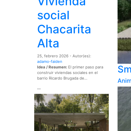
Vivienda
social
Chacarita
Alta
25, febrero 2026 - Autor(es):
adamo-faiden
Sm
Idea / Resumen:
El primer paso para
construir viviendas sociales en el
barrio Ricardo Brugada de…
Anim
...