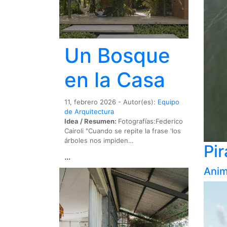
Un Bosque
en la Casa
11, febrero 2026 - Autor(es):
Equipo
de Arquitectura
Idea / Resumen:
Fotografías:Federico
Cairoli "Cuando se repite la frase 'los
árboles nos impiden…
Pir
...
Anim