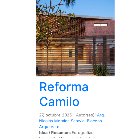
Reforma
Camilo
27, octubre 2025 - Autor(es):
Arq.
Nicolás Morales Saravia
,
Biocons
Arquitectos
Idea / Resumen:
Fotografías: