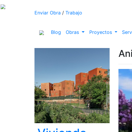
Enviar Obra
/
Trabajo
(current)
Blog
Obras
Proyectos
Serv
An