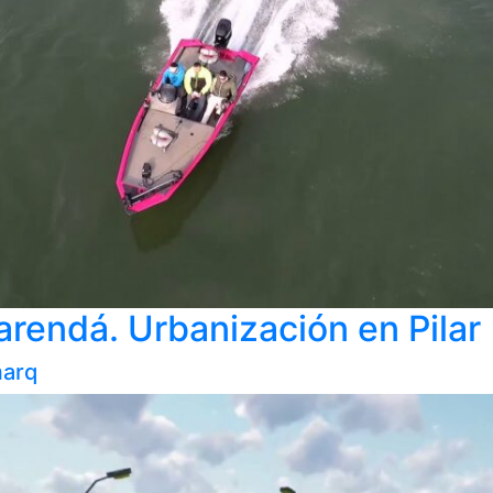
arendá. Urbanización en Pilar
arq