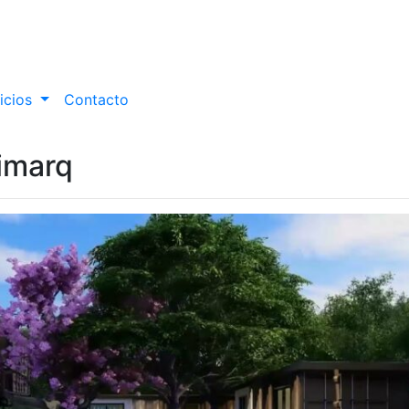
icios
Contacto
imarq