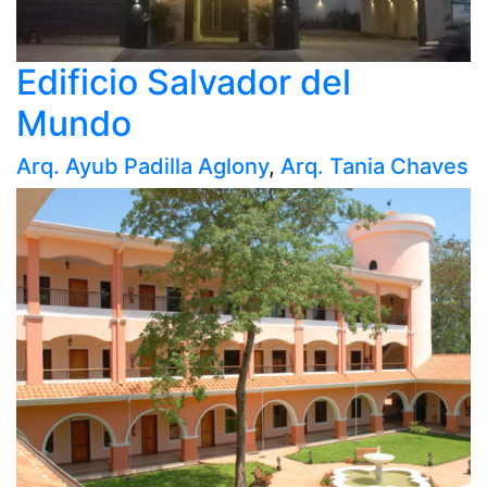
Edificio Salvador del
Mundo
Arq. Ayub Padilla Aglony
,
Arq. Tania Chaves