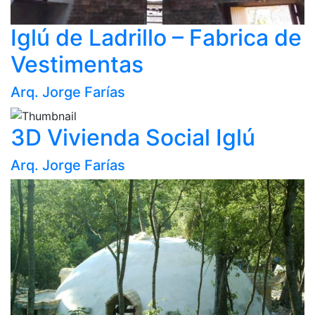
Iglú de Ladrillo – Fabrica de
Vestimentas
Arq. Jorge Farías
3D Vivienda Social Iglú
Arq. Jorge Farías