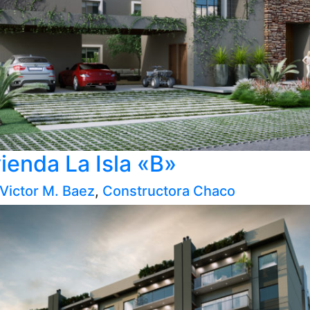
ienda La Isla «B»
 Victor M. Baez
,
Constructora Chaco