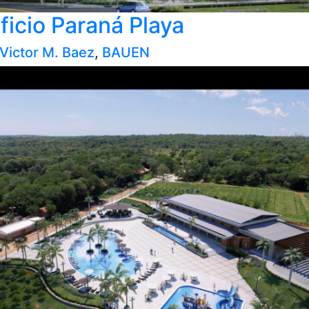
ficio Paraná Playa
 Victor M. Baez
,
BAUEN