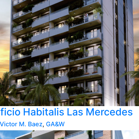
ficio Habitalis Las Mercedes
 Victor M. Baez
,
GA&W