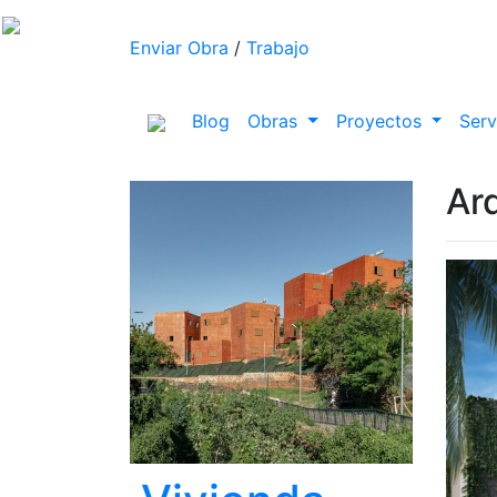
Enviar Obra
/
Trabajo
(current)
Blog
Obras
Proyectos
Serv
Arq