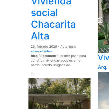
Vivienda
social
Chacarita
Alta
25, febrero 2026 - Autor(es):
adamo-faiden
Viv
Idea / Resumen:
El primer paso para
construir viviendas sociales en el
barrio Ricardo Brugada de…
Arq.
...