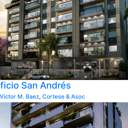
ificio San Andrés
 Victor M. Baez
,
Cortese & Asoc