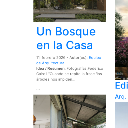
Un Bosque
en la Casa
11, febrero 2026 - Autor(es):
Equipo
de Arquitectura
Idea / Resumen:
Fotografías:Federico
Cairoli "Cuando se repite la frase 'los
árboles nos impiden…
Ed
...
Arq.