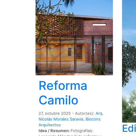
Reforma
Camilo
27, octubre 2025 - Autor(es):
Arq.
Nicolás Morales Saravia
,
Biocons
Edi
Arquitectos
Idea / Resumen:
Fotografías: