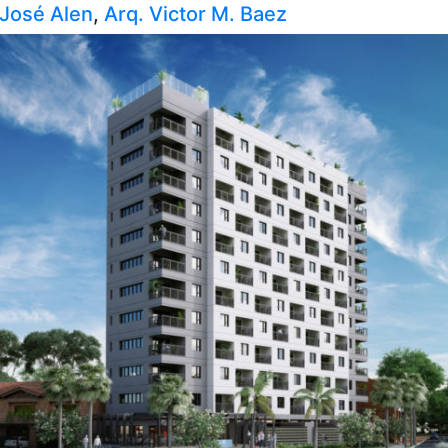
 José Alen
,
Arq. Victor M. Baez