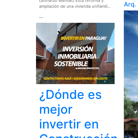
Leonardo Méndez Esta reforma y
Arq.
ampliación de una vivienda unifamili…
...
¿Dónde es
mejor
invertir en