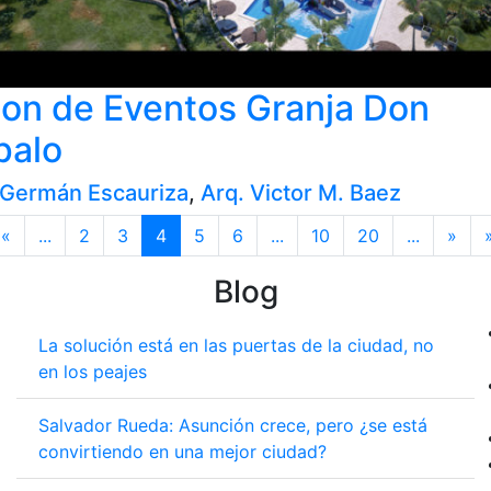
lon de Eventos Granja Don
palo
 Germán Escauriza
,
Arq. Victor M. Baez
«
...
2
3
4
5
6
...
10
20
...
»
Blog
La solución está en las puertas de la ciudad, no
en los peajes
Salvador Rueda: Asunción crece, pero ¿se está
convirtiendo en una mejor ciudad?