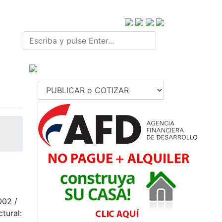
002 /
tural: