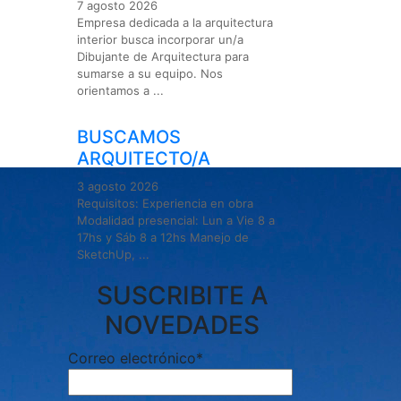
7 agosto 2026
Empresa dedicada a la arquitectura
interior busca incorporar un/a
Dibujante de Arquitectura para
sumarse a su equipo. Nos
orientamos a ...
BUSCAMOS
ARQUITECTO/A
3 agosto 2026
Requisitos: Experiencia en obra
Modalidad presencial: Lun a Vie 8 a
17hs y Sáb 8 a 12hs Manejo de
SketchUp, ...
SUSCRIBITE A
NOVEDADES
Correo electrónico*