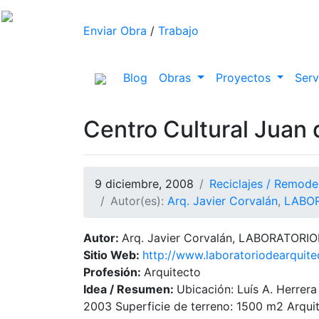
Enviar Obra
/
Trabajo
(current)
Blog
Obras
Proyectos
Serv
Centro Cultural Juan 
9 diciembre, 2008
Reciclajes / Remode
Autor(es):
Arq. Javier Corvalán
,
LABO
Autor:
Arq. Javier Corvalán, LABORATO
Sitio Web:
http://www.laboratoriodearquite
Profesión:
Arquitecto
Idea / Resumen:
Ubicación: Luís A. Herrer
2003 Superficie de terreno: 1500 m2 Arquite