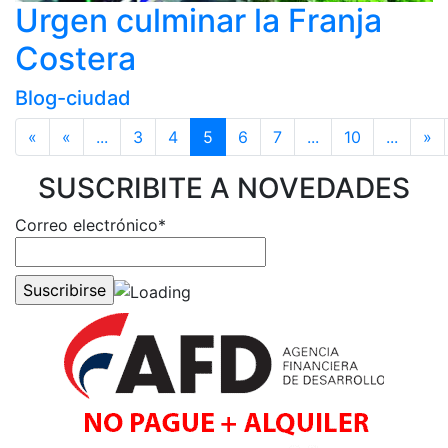
Urgen culminar la Franja
Costera
Blog-ciudad
«
«
...
3
4
5
6
7
...
10
...
»
SUSCRIBITE A NOVEDADES
Correo electrónico*