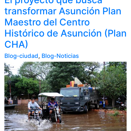
transformar Asunción Plan
Maestro del Centro
Histórico de Asunción (Plan
CHA)
Blog-ciudad
,
Blog-Noticias